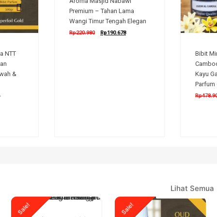
Aroma Masjid Nabawi
Premium – Tahan Lama
Wangi Timur Tengah Elegan
Rp
220.980
Rp
190.678
na NTT
Bibit M
dan
Cambod
wah &
Kayu Ga
Parfum
Rp
478.9
Lihat Semua
Sale!
Sale!