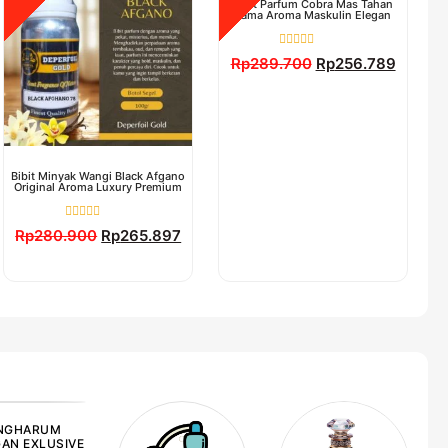
Bibit Parfum Cobra Mas Tahan
Lama Aroma Maskulin Elegan
Dinilai
Rp
289.700
Rp
256.789
0
dari
5
Bibit Minyak Wangi Black Afgano
Original Aroma Luxury Premium
Dinilai
Rp
280.900
Rp
265.897
0
dari
5
NGHARUM
AN EXLUSIVE