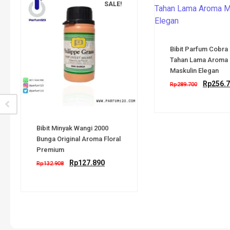
SALE!
Bibit Parfum Cobra
Tahan Lama Aroma
Maskulin Elegan
Rp
256.
Rp
289.700
Bibit Minyak Wangi 2000
Bunga Original Aroma Floral
Premium
Rp
127.890
Rp
132.908