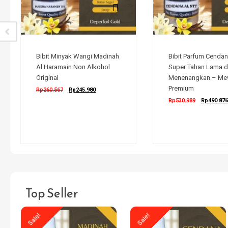
Bibit Minyak Wangi Madinah
Bibit Parfum Cenda
Al Haramain Non Alkohol
Super Tahan Lama 
Original
Menenangkan – Me
Premium
Rp
260.567
Rp
245.980
Rp
530.989
Rp
490.876
Top Seller
Sale!
Sale!