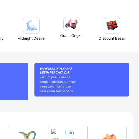
Gratis Ongkir
ry
Midnight Desire
Discount Besar
PARFUM BIKIN KAMU
LEBIH PERCAYA DIRI
Parfum pria & wanita
dengan kualitas premium
yang tahan lama dan
bikin kamu tampil beda