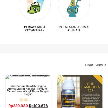
PERAWATAN &
PERALATAN AROMA
KECANTIKAN
PILIHAN
Lihat Semua
Bibit Parfum Raudah Original
Aroma Masjid Nabawi Premium -
Tahan Lama Wangi Timur Tengah
Elegan
Dinilai
Rp
220.980
Rp
190.678
0