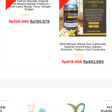
Bibit Parfum Raudah Original
Aroma Masjid Nabawi Premium -
Tahan Lama Wangi Timur Tengah
Elegan
Dinilai
Rp
220.980
Rp
190.678
0
dari
5
Bibit Minyak Wangi Oud Cambodia
Original Aroma Kayu Gaharu
Premium / Parfum Oud Cambodia
Dinilai
Rp
478.908
Rp
462.980
0
dari
5
ERBI
PE
AN
RUANG