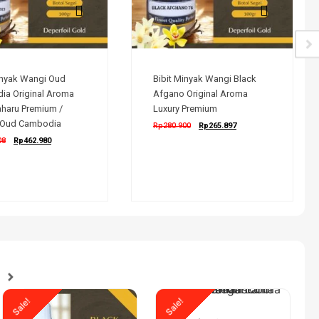
inyak Wangi Oud
Bibit Minyak Wangi Black
ia Original Aroma
Afgano Original Aroma
haru Premium /
Luxury Premium
 Oud Cambodia
Rp
280.900
Rp
265.897
08
Rp
462.980
Sale!
Sale!