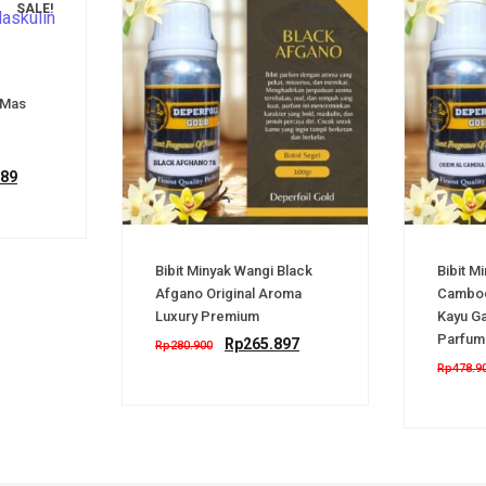
SALE!
SALE!
 Mas
789
Bibit Minyak Wangi Black
Bibit M
Afgano Original Aroma
Cambod
Luxury Premium
Kayu G
Parfum
Rp
265.897
Rp
280.900
Rp
478.9