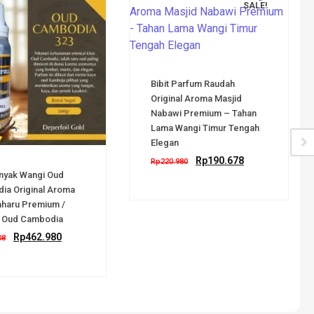
SALE!
SALE!
Bibit Parfum Raudah
Original Aroma Masjid
Nabawi Premium – Tahan
Lama Wangi Timur Tengah
Elegan
Rp
190.678
Rp
220.980
inyak Wangi Oud
ia Original Aroma
aharu Premium /
 Oud Cambodia
Rp
462.980
08