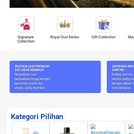
Signature
Royal Oud Series
Gift Collection
Mas
Collection
BUCHUR OUD PREMIUM
UPGRADE AR
EXLUSIVE MEMIKAT
HARI INI
Perpaduan oud
Koleksi parfum 
berkualitas tinggi dengan
wanita paling la
sentuhan manis dan
dengan diskon s
smoky yang memikat.
stok terbatas
Kategori Pilihan