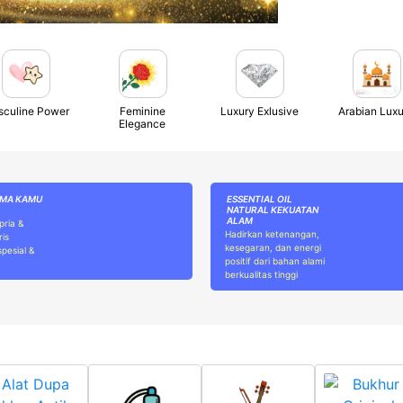
culine Power
Feminine
Luxury Exlusive
Arabian Luxu
Elegance
OMA KAMU
ESSENTIAL OIL
NATURAL KEKUATAN
ALAM
pria &
Hadirkan ketenangan,
ris
kesegaran, dan energi
pesial &
positif dari bahan alami
berkualitas tinggi