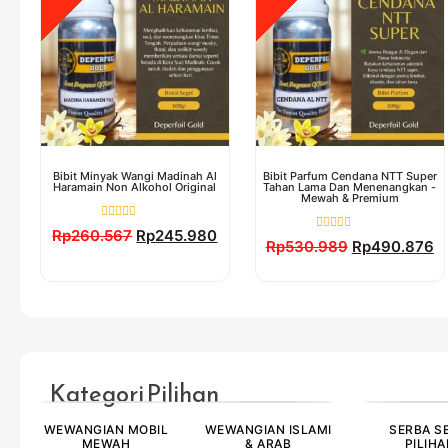
Bibit Minyak Wangi Madinah Al
Bibit Parfum Cendana NTT Super
Haramain Non Alkohol Original
Tahan Lama Dan Menenangkan -
Mewah & Premium
Dinilai
Rp
260.567
Rp
245.980
Dinilai
0
Rp
530.989
Rp
490.876
0
dari
dari
5
5
Kategori Pilihan
WEWANGIAN MOBIL
WEWANGIAN ISLAMI
SERBA S
MEWAH
& ARAB
PILIH