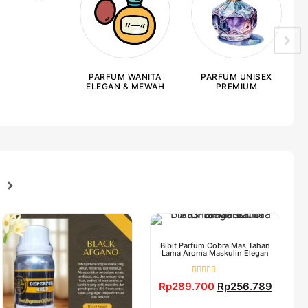
PARFUM WANITA
PARFUM UNISEX
ELEGAN & MEWAH
PREMIUM
Bibit Parfum Cobra Mas Tahan
Lama Aroma Maskulin Elegan
Dinilai
Rp
289.700
Rp
256.789
0
dari
5