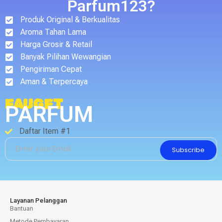
Parfum123?
Produk Original & Berkualitas
Aroma Tahan Lama
Harga Grosir & Retail
Banyak Pilihan Wewangian
Pengiriman Cepat
Aman & Terpercaya
FAUGET
PARFUM
Daftar Item #1
Subscribe
Layanan Pelanggan
Bantuan
Metode Pembayaran