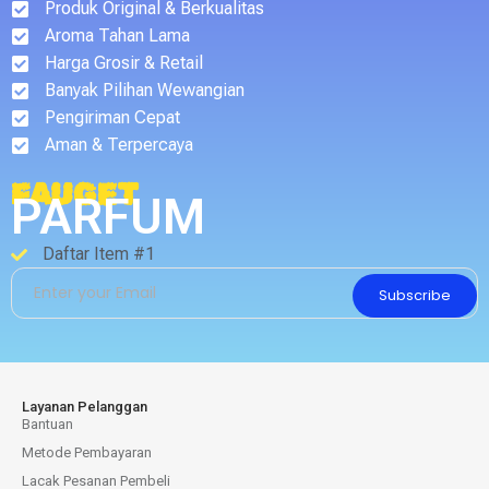
Produk Original & Berkualitas
Aroma Tahan Lama
Harga Grosir & Retail
Banyak Pilihan Wewangian
Pengiriman Cepat
Aman & Terpercaya
FAUGET
PARFUM
Daftar Item #1
Subscribe
Layanan Pelanggan
Bantuan
Metode Pembayaran
Lacak Pesanan Pembeli