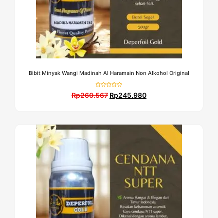
Bibit Minyak Wangi Madinah Al Haramain Non Alkohol Original
Dinilai
Rp
260.567
Rp
245.980
0
dari
5