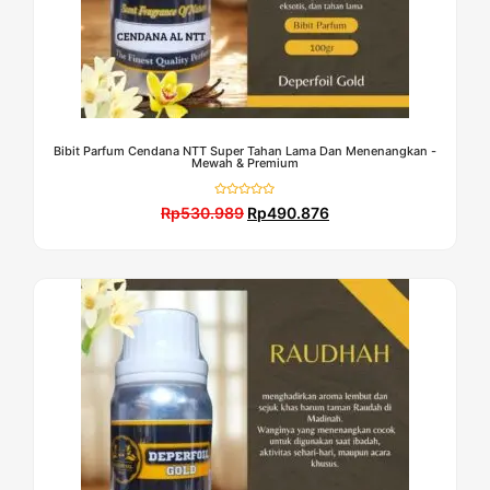
Bibit Parfum Cendana NTT Super Tahan Lama Dan Menenangkan -
Mewah & Premium
Dinilai
Rp
530.989
Rp
490.876
0
dari
5