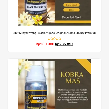
Bibit Minyak Wangi Black Afgano Original Aroma Luxury Premium
Dinilai
Rp
280.900
Rp
265.897
0
dari
5