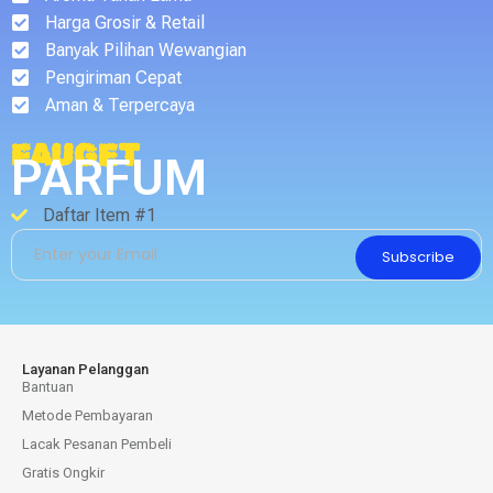
Harga Grosir & Retail
Banyak Pilihan Wewangian
Pengiriman Cepat
Aman & Terpercaya
FAUGET
PARFUM
Daftar Item #1
Subscribe
Layanan Pelanggan
Bantuan
Metode Pembayaran
Lacak Pesanan Pembeli
Gratis Ongkir