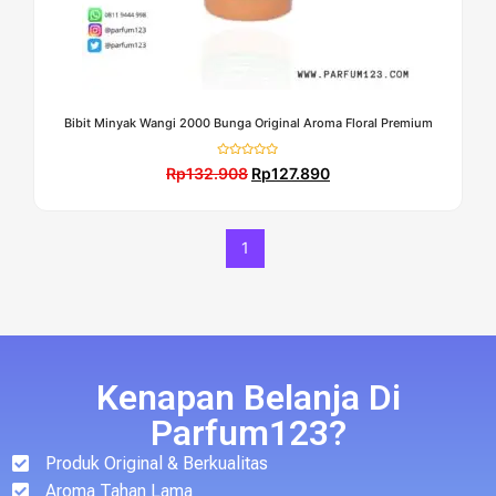
Bibit Minyak Wangi 2000 Bunga Original Aroma Floral Premium
Dinilai
Rp
132.908
Rp
127.890
0
dari
5
1
Kenapan Belanja Di
Parfum123?
Produk Original & Berkualitas
Aroma Tahan Lama