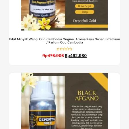
Bibit Minyak Wangi Oud Cambodia Original Aroma Kayu Gaharu Premium
/ Parfum Oud Cambodia
Dinilai
Rp
478.908
Rp
462.980
0
dari
5