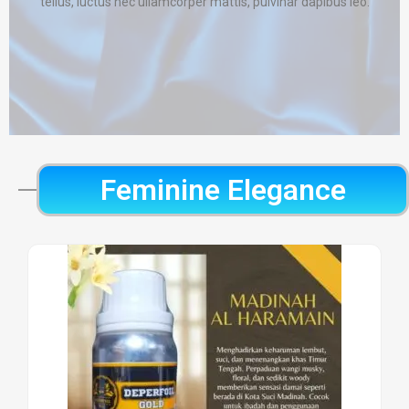
tellus, luctus nec ullamcorper mattis, pulvinar dapibus leo.
Feminine Elegance