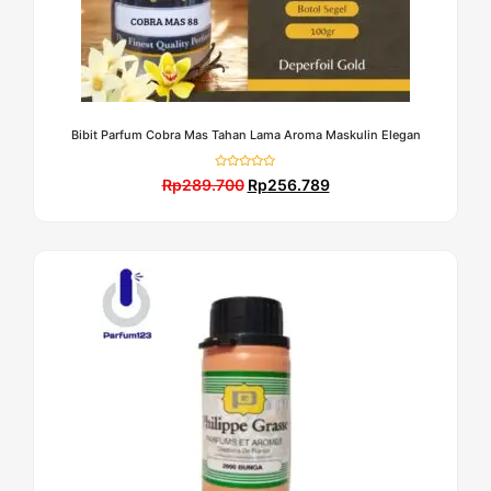
Bibit Parfum Cobra Mas Tahan Lama Aroma Maskulin Elegan
Dinilai
Rp
289.700
Rp
256.789
0
dari
5