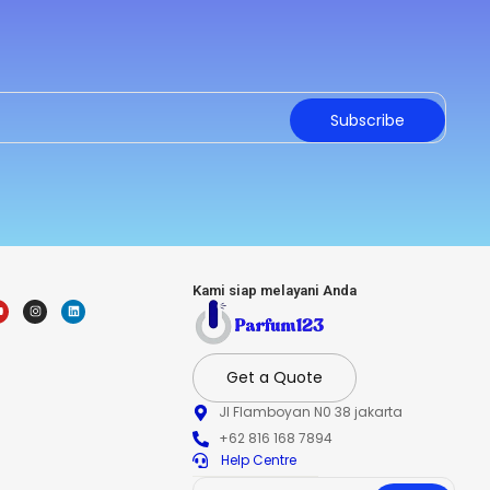
Subscribe
Kami siap melayani Anda
Get a Quote
Jl Flamboyan N0 38 jakarta
+62 816 168 7894
Help Centre