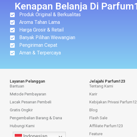
Kenapan Belanja Di Parfum
Produk Original & Berkualitas
Aroma Tahan Lama
Harga Grosir & Retail
Banyak Pilihan Wewangian
Pengiriman Cepat
Aman & Terpercaya
Layanan Pelanggan
Jelajahi Parfum123
Bantuan
Tentang Kami
Metode Pembayaran
Karir
Lacak Pesanan Pembeli
Kebijakan Privasi Parfum12
Gratis Ongkir
Blog
Pengembalian Barang & Dana
Flash Sale
Hubungi Kami
Affiliate Parfum123
Feature
Indonesian