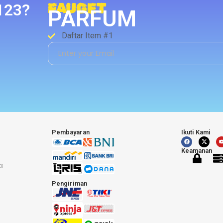
123?
FAUGET
PARFUM
Daftar Item #1
Pembayaran
Ikuti Kami
Keamanan
3
Pengiriman