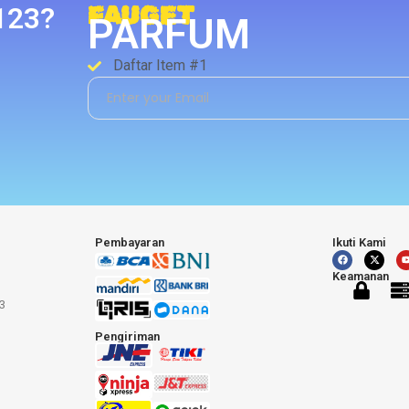
123?
FAUGET
PARFUM
Daftar Item #1
Pembayaran
Ikuti Kami
Keamanan
3
Pengiriman