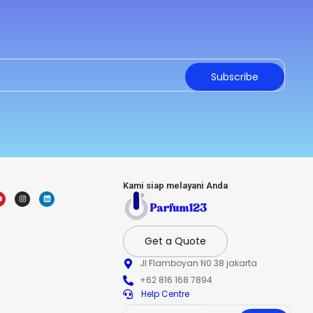
Subscribe
Kami siap melayani Anda
Get a Quote
Jl Flamboyan N0 38 jakarta
+62 816 168 7894
Help Centre