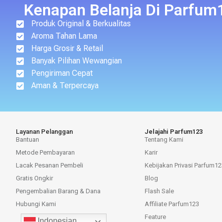
Kenapan Belanja Di Parfum
Produk Original & Berkualitas
Aroma Tahan Lama
Harga Grosir & Retail
Banyak Pilihan Wewangian
Pengiriman Cepat
Aman & Terpercaya
Layanan Pelanggan
Jelajahi Parfum123
Bantuan
Tentang Kami
Metode Pembayaran
Karir
Lacak Pesanan Pembeli
Kebijakan Privasi Parfum12
Gratis Ongkir
Blog
Pengembalian Barang & Dana
Flash Sale
Hubungi Kami
Affiliate Parfum123
Feature
Indonesian